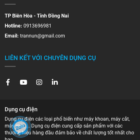
TP Biên Hòa - Tỉnh Đồng Nai
Hotline:
0913696981
Email:
trannun@gmail.com
LIÊN KẾT VỚI CHUYÊN DỤNG CỤ
Dụng cụ điện
Dụng cụ điện các loại phổ biến như máy khoan, máy cắt,
máy mài, ... Dụng cụ điện cung cấp sản phẩm với các
thương hiệu hàng đầu đảm bảo về chất lượng tốt nhất cho
bạn