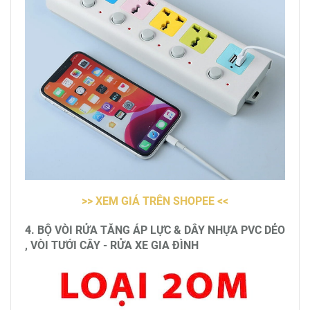
>> XEM GIÁ TRÊN SHOPEE <<
4. BỘ VÒI RỬA TĂNG ÁP LỰC & DÂY NHỰA PVC DẺO
, VÒI TƯỚI CÂY - RỬA XE GIA ĐÌNH