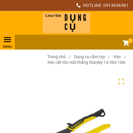
HOTLINE:
0913696981
0
Trang chủ
/
Dụng cụ cầm tay
/
Kéo
/
Kéo cắt tôn mũi thẳng Stanley 14-563 10in