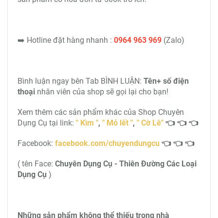
➡️ Hotline đặt hàng nhanh :
0964 963 969
(Zalo)
Bình luận ngay bên Tab BÌNH LUẬN:
Tên+ số điện
thoại
nhân viên của shop sẽ gọi lại cho bạn!
Xem thêm các sản phẩm khác của Shop Chuyên
Dụng Cụ tại link:
" Kìm "
,
"
Mỏ lết
"
,
"
Cờ Lê
"
👈 👈 👈
Facebook:
facebook.com/chuyendungcu
👈 👈 👈
( tên Face:
Chuyên Dụng Cụ - Thiên Đường Các Loại
Dụng Cụ
)
Những sản phẩm không thể thiếu trong nhà