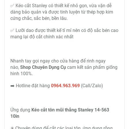
✅ Kéo cắt Stanley có thiết kế nhỏ gọn, vừa vặn dễ
dàng bảo quản và được tinh luyện từ thép hợp kim
cứng chắc, sắc bén, bền lâu.
✅ Lưỡi dao được thiết kế tỉ mỉ nên có độ sắc bén cao
mang lại độ cắt chính xác nhất
Nhanh tay gọi ngay cho cửa hàng để rinh ngay
nào,
Shop Chuyên Dụng Cụ
cam kết sản phẩm giống
hình 100%.
➡️ Hotline đặt hàng
0964.963.969
(Call/Zalo)
Ứng dụng
Kéo cắt tôn mũi thẳng Stanley 14-563
10in
✳ Chuyên dùng để cắt các loại tôn, ứng dụng rộng