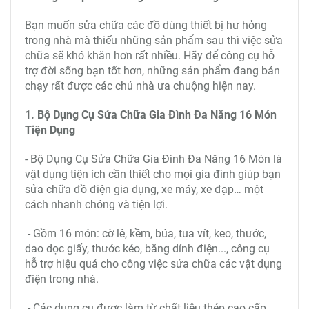
Bạn muốn sửa chữa các đồ dùng thiết bị hư hỏng
trong nhà mà thiếu những sản phẩm sau thì việc sửa
chữa sẽ khó khăn hơn rất nhiều. Hãy để công cụ hỗ
trợ đời sống bạn tốt hơn, những sản phẩm đang bán
chạy rất được các chủ nhà ưa chuộng hiện nay.
1. Bộ Dụng Cụ Sửa Chữa Gia Đình Đa Năng 16 Món
Tiện Dụng
- Bộ Dụng Cụ Sửa Chữa Gia Đình Đa Năng 16 Món là
vật dụng tiện ích cần thiết cho mọi gia đình giúp bạn
sửa chữa đồ điện gia dụng, xe máy, xe đạp… một
cách nhanh chóng và tiện lợi.
- Gồm 16 món: cờ lê, kềm, búa, tua vít, keo, thước,
dao dọc giấy, thước kéo, băng dính điện..., công cụ
hỗ trợ hiệu quả cho công việc sửa chữa các vật dụng
điện trong nhà.
- Các dụng cụ được làm từ chất liệu thép cao cấp,