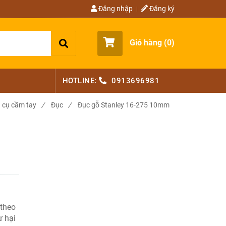
Đăng nhập
Đăng ký
Giỏ hàng (
0
)
HOTLINE:
0913696981
 cụ cầm tay
/
Đục
/
Đục gỗ Stanley 16-275 10mm
 theo
ư hại