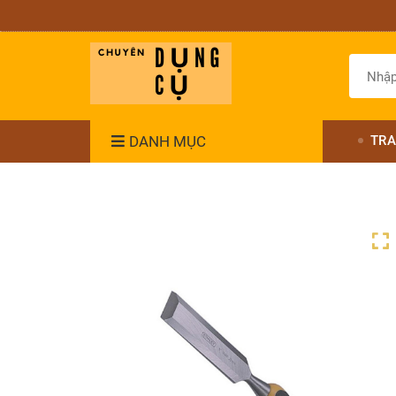
DANH MỤC
TRA