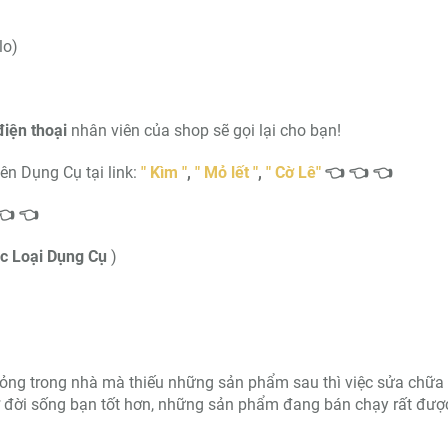
lo)
điện thoại
nhân viên của shop sẽ gọi lại cho bạn!
 Dụng Cụ tại link:
" Kìm "
,
"
Mỏ lết
"
,
"
Cờ Lê
"
👈 👈 👈
👈 👈
c Loại Dụng Cụ
)
ỏng trong nhà mà thiếu những sản phẩm sau thì việc sửa chữa
rợ đời sống bạn tốt hơn, những sản phẩm đang bán chạy rất đượ