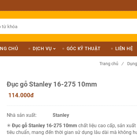
NG CHỦ
DỊCH VỤ
GÓC KỸ THUẬT
LIÊN HỆ
Trang chủ
/
Dụng
Đục gỗ Stanley 16-275 10mm
114.000đ
Nhà sản xuất:
Stanley
✳
Đục gỗ Stanley 16-275 10mm
chất liệu cao cấp, sản xuất
tiêu chuẩn, mang đến thời gian sử dụng lâu dài mà không h