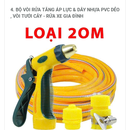
4. BỘ VÒI RỬA TĂNG ÁP LỰC & DÂY NHỰA PVC DẺO
, VÒI TƯỚI CÂY - RỬA XE GIA ĐÌNH