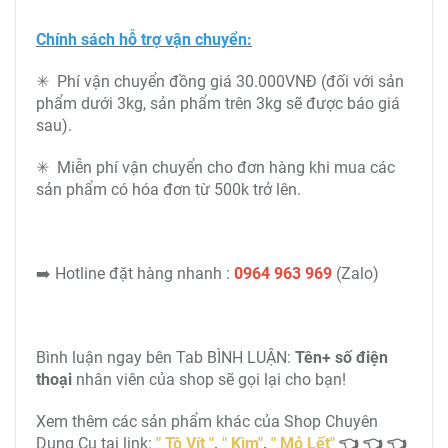
Chính sách hỗ trợ vận chuyển:
✳ Phí vận chuyển đồng giá 30.000VNĐ (đối với sản
phẩm dưới 3kg, sản phẩm trên 3kg sẽ được báo giá
sau).
✳ Miễn phí vận chuyển cho đơn hàng khi mua các
sản phẩm có hóa đơn từ 500k trở lên.
➡️ Hotline đặt hàng nhanh :
0964 963 969
(Zalo)
Bình luận ngay bên Tab BÌNH LUẬN:
Tên+ số điện
thoại
nhân viên của shop sẽ gọi lại cho bạn!
Xem thêm các sản phẩm khác của Shop Chuyên
Dụng Cụ tại link:
" Tô Vít "
,
" Kìm"
,
" Mỏ Lết"
👈 👈 👈