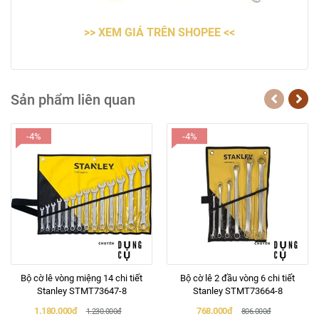
>> XEM GIÁ TRÊN SHOPEE <<
Sản phẩm liên quan
-4%
-4%
Bộ cờ lê vòng miệng 14 chi tiết
Bộ cờ lê 2 đầu vòng 6 chi tiết
Stanley STMT73647-8
Stanley STMT73664-8
1.180.000đ
768.000đ
1.230.000đ
806.000đ