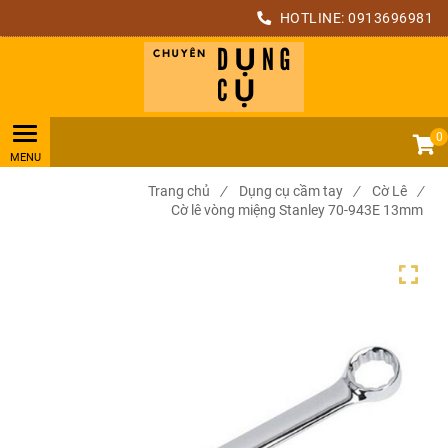
HOTLINE:
0913696981
0
Trang chủ
/
Dụng cụ cầm tay
/
Cờ Lê
/
Cờ lê vòng miệng Stanley 70-943E 13mm