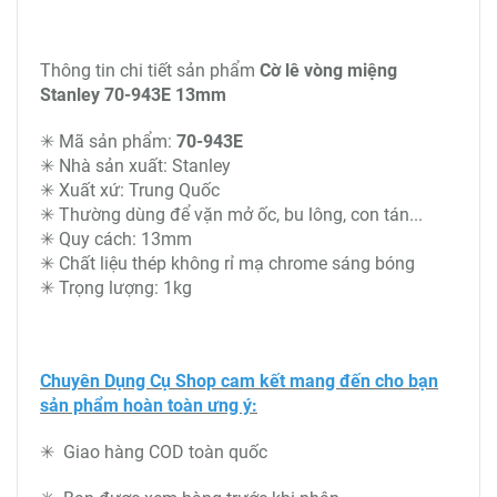
Thông tin chi tiết sản phẩm
Cờ lê vòng miệng
Stanley 70-943E 13mm
✳ Mã sản phẩm:
70-943E
✳ Nhà sản xuất: Stanley
✳ Xuất xứ: Trung Quốc
✳ Thường dùng để vặn mở ốc, bu lông, con tán...
✳ Quy cách: 13mm
✳ Chất liệu thép không rỉ mạ chrome sáng bóng
✳ Trọng lượng: 1kg
Chuyên Dụng Cụ Shop cam kết mang đến cho bạn
sản phẩm hoàn toàn ưng ý:
✳ Giao hàng COD toàn quốc