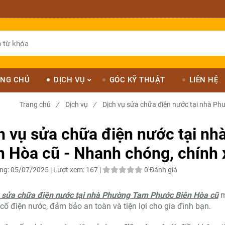
NG CHỦ
DỊCH VỤ
GÓC KỸ THUẬT
LIÊN HỆ
Trang chủ
/
Dịch vụ
/
Dịch vụ sửa chữa điện nước tại nhà Ph
h vụ sửa chữa điện nước tại n
n Hòa cũ - Nhanh chóng, chính 
ng:
05/07/2025 |
Lượt xem:
167 |
0 Đánh giá
ụ sửa chữa điện nước tại nhà Phường Tam Phước Biên Hòa cũ
m
cố điện nước, đảm bảo an toàn và tiện lợi cho gia đình bạn.