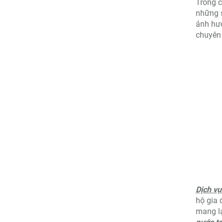
Trong c
những 
ảnh hưở
chuyên 
Dịch v
hộ gia 
mang lạ