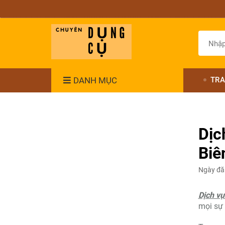
DANH MỤC
TRA
Dịc
Biê
Ngày đă
Dịch v
mọi sự 