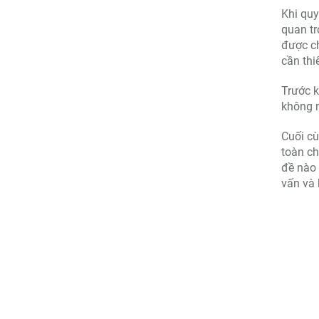
Khi quy
quan tr
được ch
cần thi
Trước k
không 
Cuối cù
toàn ch
đề nào 
vấn và h