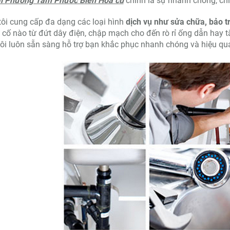
ại Phường Tam Phước Biên Hòa cũ
chính là sự nhanh chóng, chí
ôi cung cấp đa dạng các loại hình
dịch vụ như sửa chữa, bảo tr
 cố nào từ đứt dây điện, chập mạch cho đến rò rỉ ống dẫn hay 
ôi luôn sẵn sàng hỗ trợ bạn khắc phục nhanh chóng và hiệu qu