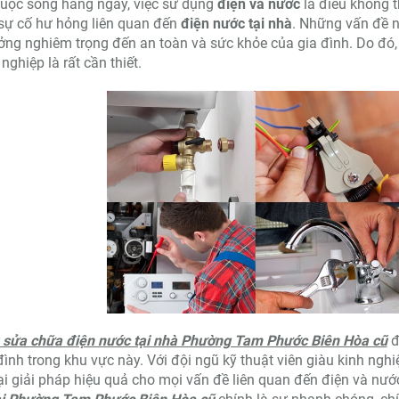
uộc sống hàng ngày, việc sử dụng
điện và nước
là điều không th
sự cố hư hỏng liên quan đến
điện nước tại nhà
. Những vấn đề n
ng nghiêm trọng đến an toàn và sức khỏe của gia đình. Do đó,
nghiệp là rất cần thiết.
ụ sửa chữa điện nước tại nhà Phường Tam Phước Biên Hòa cũ
đ
đình trong khu vực này. Với đội ngũ kỹ thuật viên giàu kinh ng
i giải pháp hiệu quả cho mọi vấn đề liên quan đến điện và nướ