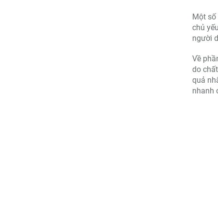
Một số 
chủ yếu
người d
Về phần
do chất
quả nhấ
nhanh 