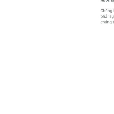
nước t
Chúng t
phải sự
chúng t