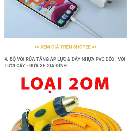
>> XEM GIÁ TRÊN SHOPEE <<
4. BỘ VÒI RỬA TĂNG ÁP LỰC & DÂY NHỰA PVC DẺO , VÒI
TƯỚI CÂY - RỬA XE GIA ĐÌNH