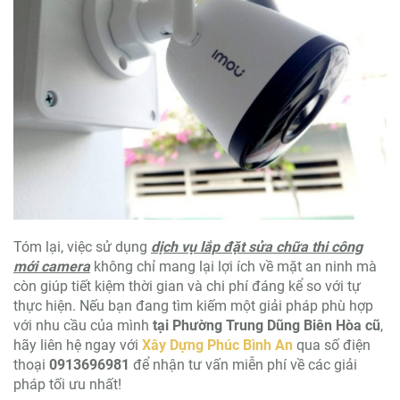
Tóm lại, việc sử dụng
dịch vụ lắp đặt sửa chữa thi công
mới camera
không chỉ mang lại lợi ích về mặt an ninh mà
còn giúp tiết kiệm thời gian và chi phí đáng kể so với tự
thực hiện. Nếu bạn đang tìm kiếm một giải pháp phù hợp
với nhu cầu của mình
tại Phường Trung Dũng Biên Hòa cũ
,
hãy liên hệ ngay với
Xây Dựng Phúc Bình An
qua số điện
thoại
0913696981
để nhận tư vấn miễn phí về các giải
pháp tối ưu nhất!